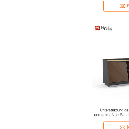
Unterstützung d
unregelmäßige Panel
Lagerschrank und Schi
Schreibtisch