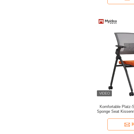
Komfortable Platz-
Sponge Seat Kissenr
Beweglich für Traini
Unterstütz