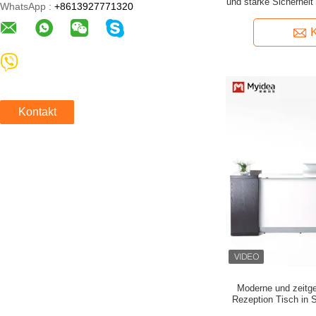
und starke Sicherheit 
WhatsApp :
+8613927771320
Treppe für m
Kontakt
Moderne und zeitg
Rezeption Tisch in S
Anpassung und we