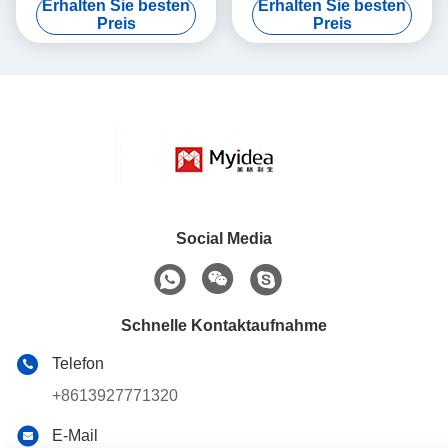
Erhalten Sie besten
Erhalten Sie besten
Sprachsteuerung Stimmung
Schreibtisch mit lackierter
Preis
Preis
Leicht und glatt gestrichenes
Oberfläche, stimmaktivierte
Büromöbel
LED-
Umgebungsbeleuchtung
Social Media
Schnelle Kontaktaufnahme
Telefon
+8613927771320
E-Mail