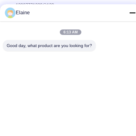
13927771320@139.com
Elaine
Adresse
Gebäude G, zweiter Stock, Qihang Avenue Nr. 6, Stadt
Jiujiang, Bezirk Nanhai, Stadt Foshan, Provinz Guangdong,
6:13 AM
China
Good day, what product are you looking for?
Privacy policy
|
Sitemap
Gute Qualität Chinas Büromöbel Lieferant. Copyright-© 2024-
2026 FOSHAN OMAN MEIGE FURNITURE CO.,LTD . Alle Rechte
vorbehalten.