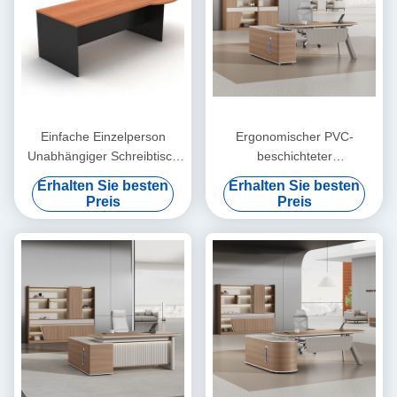
Einfache Einzelperson
Ergonomischer PVC-
Unabhängiger Schreibtisch
beschichteter
Großes Schreibtisch
geschwungener Business-
Erhalten Sie besten
Erhalten Sie besten
W1600*D800*H750 MFC
Top-Schreibtisch
Preis
Preis
Holzstil Büromöbel
Schreibtisch