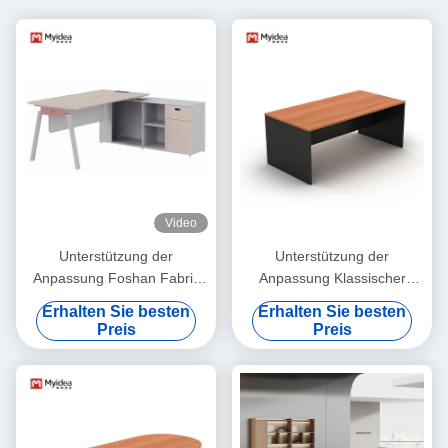
Video
Unterstützung der
Unterstützung der
Anpassung Foshan Fabrik
Anpassung Klassischer
Myidea Modern 4 Personen
Executive Desk mit
Erhalten Sie besten
Erhalten Sie besten
Büromöbel Arbeitsplatz Tisch
Schränken, Schubladen,
Preis
Preis
Mit Metallbein, Personal
Datei- und Datenspeicher,
Executive Modern Office
Firmencomputer, Büro-
Arbeitsplatz Schreibtisch
Schreibtisch, Manager-
Schreibtisch