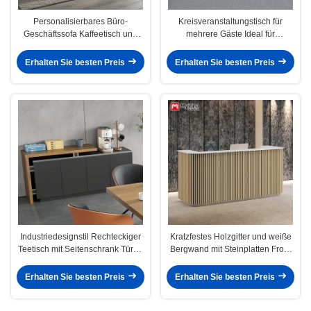
Personalisierbares Büro-
Kreisveranstaltungstisch für
Geschäftssofa Kaffeetisch und
mehrere Gäste Ideal für
Ruhezone für Gäste
Apartmentgespräche und
Massivholz/MDF/Flachplattenstruktur
Runden Tischkonferenzen
Erhalten Sie besten Preis
Erhalten Sie besten Preis
1600*600*2400
Industriedesignstil Rechteckiger
Kratzfestes Holzgitter und weiße
Teetisch mit Seitenschrank Türen
Bergwand mit Steinplatten Front
zum Aufbewahren Wohnzimmer
Desk Anpassungsfähige Lobby
Büromöbel Holzpaneel Stil
Empfang
Erhalten Sie besten Preis
Erhalten Sie besten Preis