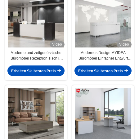
Video
Video
Moderne und zeitgenössische
Modernes Design MYIDEA
Büromöbel Rezeption Tisch in
Büromöbel Einfacher Entwurf
Silber Unterstützung der
Marmortopf Rezeption
Anpassung und weiß mit Myidea
Schreibtisch Unterstützung
Erhalten Sie besten Preis
Erhalten Sie besten Preis
Möbel
Anpassung