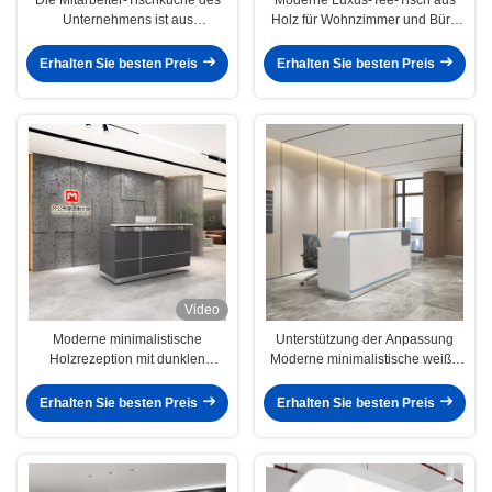
Unternehmens ist aus
Holz für Wohnzimmer und Büro
wasserdichtem Steinbrett und der
Vielseitig dunkle Farbe mit
einfache Teetisch kann
Holzkorn Kaffeetische
Erhalten Sie besten Preis
Erhalten Sie besten Preis
angepasst werden.
Video
Moderne minimalistische
Unterstützung der Anpassung
Holzrezeption mit dunklen
Moderne minimalistische weiße
Frontplatten Büro Hotel
Frontplatte Rezeption mit blauem
Unternehmen Eingang Hosting
Rahmen für Büro Hotel
Erhalten Sie besten Preis
Erhalten Sie besten Preis
Kunden Krankenhaus
Unternehmen Krankenhaus
Anwendungen Support
Eingang für Kunden begrüßen
Anpassung