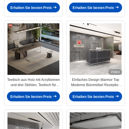
stilvolles und modernes Zentrum
Überwachungsarbeitsplätzen für
für Kooperationsräume.
Kommandozentren und
Erhalten Sie besten Preis
Erhalten Sie besten Preis
Sicherheitsoperationen.
Video
Teetisch aus Holz mit Acrylbeinen
Einfaches Design Marmor Top
und drei Stühlen, Teetisch für
Moderne Büromöbel Rezeption
Büro und Rezeption
Schreibtisch
Erhalten Sie besten Preis
Erhalten Sie besten Preis