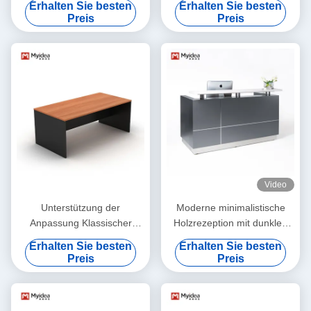
Erhalten Sie besten
Erhalten Sie besten
Einfache Möbel Einzelperson
Büromöbel Arbeitsplatz Tisch
Preis
Preis
mit Unterschrank
Mit Metallbein, Personal
Executive Modern Office
Arbeitsplatz Schreibtisch
Video
Unterstützung der
Moderne minimalistische
Anpassung Klassischer
Holzrezeption mit dunklen
Executive Desk mit
Frontplatten Büro Hotel
Erhalten Sie besten
Erhalten Sie besten
Schränken, Schubladen,
Unternehmen Eingang
Preis
Preis
Datei- und Datenspeicher,
Hosting Kunden
Firmencomputer, Büro-
Krankenhaus Anwendungen
Schreibtisch, Manager-
Support Anpassung