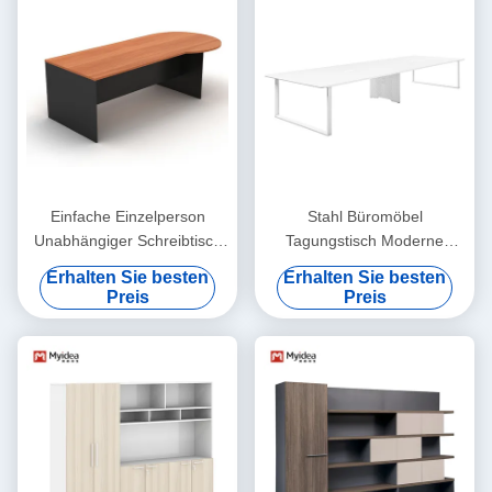
Schreibtisch
Einfache Einzelperson
Stahl Büromöbel
Unabhängiger Schreibtisch
Tagungstisch Moderne
Großes Schreibtisch
Konferenzschreibtisch
Erhalten Sie besten
Erhalten Sie besten
W1600*D800*H750 MFC
Unterstützung Anpassung
Preis
Preis
Holzstil Büromöbel
Schreibtisch