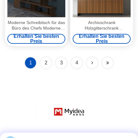
Moderne Schreibtisch für das
Archivschrank
Büro des Chefs Moderne
Holzgitterschrank
Support-Anpassung Design
Archivschrank
Erhalten Sie besten
Erhalten Sie besten
Holz/Metall/Plastik
Bodenbildschirm Schrank
Preis
Preis
Büro Bücherregal
Aufbewahrung
1
2
3
4
Social Media