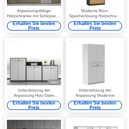
Anpassungsfähige
Moderne Büro-
Holzschränke mit Schlössern,
Speicherlösung Holzschrank
Speicherschränke für Büro
für Dokumente und
Erhalten Sie besten
Erhalten Sie besten
von Myidea
Materialien 800*400*820
Preis
Preis
Standmaterial Verriegelbares
Design
Video
Unterstützung der
Unterstützung der
Anpassung Holz-Datei
Anpassung Moderner
Schrank für Büro Zuhause
minimalistischer
Erhalten Sie besten
Erhalten Sie besten
Schlafzimmer Küche Schule
Multifunktions-Holz-Datei
Preis
Preis
Lagerung Lösung
Schrank Speicherlösung
Multifunktionales Modernes
Büro Zuhause Schlafzimmer
Minimalistisches Kiefernholz
Küche Schule Lager
Stil
produziert in Myidea