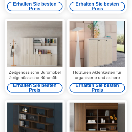
Holzdatei Anpassung
Schreibtisch des Büros des
Erhalten Sie besten
Erhalten Sie besten
Schrank Warm Ton Metall
Chefs Modernes Design
Preis
Preis
Material Passwort Schloss
Verstellbares
Einfache Lagerung Schule
Holz/Metall/Plastik
Wohnzimmer Hotel
Wohnlager Büro und
Ausstellungssaal
Zeitgenössische Büromöbel
Holztüren Aktenkasten für
Zeitgenössische Büromöbel
organisierte und sichere
aus Holz
Aufbewahrung im Büro
Erhalten Sie besten
Erhalten Sie besten
Preis
Preis