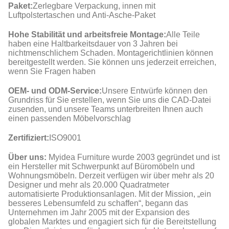
Paket:
Zerlegbare Verpackung, innen mit
Luftpolstertaschen und Anti-Asche-Paket
Hohe Stabilität und arbeitsfreie Montage:
Alle Teile
haben eine Haltbarkeitsdauer von 3 Jahren bei
nichtmenschlichem Schaden. Montagerichtlinien können
bereitgestellt werden. Sie können uns jederzeit erreichen,
wenn Sie Fragen haben
OEM- und ODM-Service:
Unsere Entwürfe können den
Grundriss für Sie erstellen, wenn Sie uns die CAD-Datei
zusenden, und unsere Teams unterbreiten Ihnen auch
einen passenden Möbelvorschlag
Zertifiziert:
ISO9001
Über uns:
Myidea Furniture wurde 2003 gegründet und ist
ein Hersteller mit Schwerpunkt auf Büromöbeln und
7:32 AM
Wohnungsmöbeln. Derzeit verfügen wir über mehr als 20
Designer und mehr als 20.000 Quadratmeter
automatisierte Produktionsanlagen. Mit der Mission, „ein
Good day, what product are you looking for?
besseres Lebensumfeld zu schaffen“, begann das
Unternehmen im Jahr 2005 mit der Expansion des
globalen Marktes und engagiert sich für die Bereitstellung