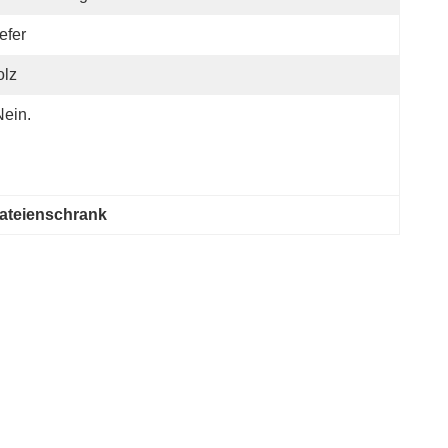
efer
olz
Nein.
Dateienschrank