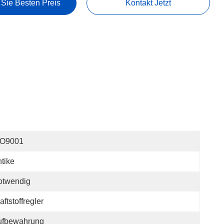
 Sie Besten Preis
Kontakt Jetzt
SO9001
tike
otwendig
aftstoffregler
ufbewahrung