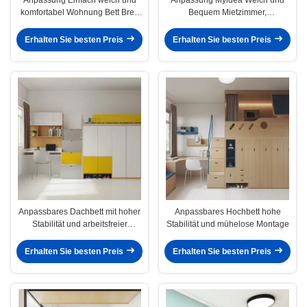
komfortabel Wohnung Bett Brett
Bequem Mietzimmer,
mit Ladeanschluss Bequem
Apartmentbett, Exquisites
Einzelbett Einfaches Homestay-
Homestay-Bett, Einzelholzbett in
Erhalten Sie besten Preis
Erhalten Sie besten Preis
Bett
verschiedenen Größen
Anpassbares Dachbett mit hoher
Anpassbares Hochbett hohe
Stabilität und arbeitsfreier
Stabilität und mühelose Montage
Montage
Erhalten Sie besten Preis
Erhalten Sie besten Preis