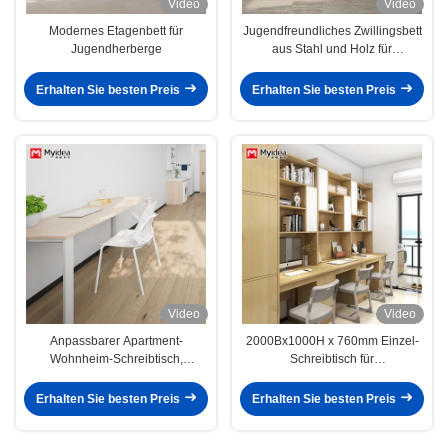
Video
Video
Modernes Etagenbett für
Jugendfreundliches Zwillingsbett
Jugendherberge
aus Stahl und Holz für
Schlafzimmer oder Wohnung
Erhalten Sie besten Preis
Erhalten Sie besten Preis
Video
Video
Anpassbarer Apartment-
2000Bx1000H x 760mm Einzel-
Wohnheim-Schreibtisch,
Schreibtisch für
langlebiges Stahlrohr-Stativ,
Studentenwohnheim, Montage
Tragfähigkeit 1000N
erforderlich, Stauraum und
Erhalten Sie besten Preis
Erhalten Sie besten Preis
Anpassung für die
Lernbedürfnisse von Kindern