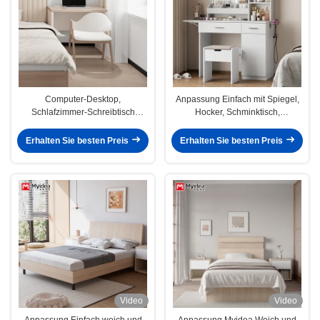
Computer-Desktop,
Anpassung Einfach mit Spiegel,
Schlafzimmer-Schreibtisch
Hocker, Schminktisch,
Studenten-Studien-Schreibtisch
Schlafzimmer, Kosmetika mit
Einfache Aufbewahrung,
Schrank, Ablagetisch, Klein-
Erhalten Sie besten Preis
Erhalten Sie besten Preis
Schreibnetzwerk beliebtes E-
Haushalt, Schminktisch
Sports-Schreibtisch
Video
Video
Anpassung Einfach weich und
Anpassung Myidea Weich und