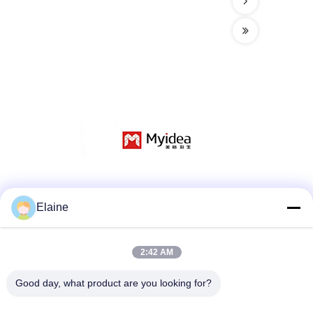
Social Media
Elaine
2:42 AM
Schnelle Kontaktaufnahme
Telefon
Good day, what product are you looking for?
+8613927771320