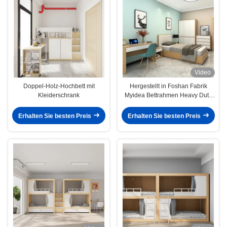
Video
Doppel-Holz-Hochbett mit
Hergestellt in Foshan Fabrik
Kleiderschrank
Myidea Bettrahmen Heavy Duty
Metall Bunk Bett Wohnung Möbel
für Erwachsene Unterstützung
Erhalten Sie besten Preis
Erhalten Sie besten Preis
Anpassung