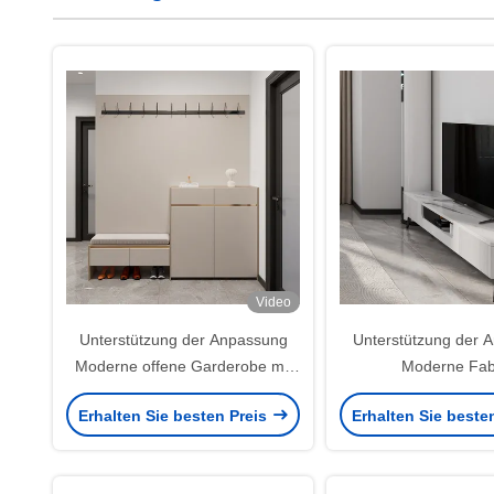
Video
Unterstützung der Anpassung
Unterstützung der 
Moderne offene Garderobe mit
Moderne Fab
oberem und unterem Schuhlager
maßgeschneiderte 
Erhalten Sie besten Preis
Erhalten Sie beste
Klappmöbel für Zuhause und
Kaffeetisch Praktisch
Hotel Schlafzimmer
Aufbewahrungsmöglic
das Wohnzim