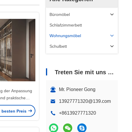
Büromöbel
Schlafzimmerbett
Wohnungsmöbel
Schulbett
Treten Sie mit uns in Verbindung
Mr. Pioneer Gong
ng der Anpassung
 und praktische
13927771320@139.com
el mit Glastüren
e besten Preis
zschrank
+8613927771320