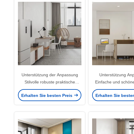
Unterstützung der Anpassung
Unterstützung An
Stilvolle robuste praktische
Einfache und schön
Wohnungsmöbel Studenten
Zertifizierung der
Erhalten Sie besten Preis
Erhalten Sie beste
Schreibtisch Büro Schreibtisch
Möbel Tür Sch
Schuhschra