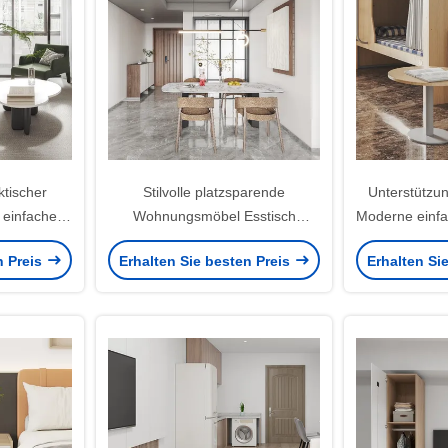
ktischer
Stilvolle platzsparende
Unterstützu
 einfache
Wohnungsmöbel Esstisch
Moderne einfa
ützung der
Unterstützung der Anpassung
Wohn
n Preis
Erhalten Sie besten Preis
Erhalten Si
g
Verhan