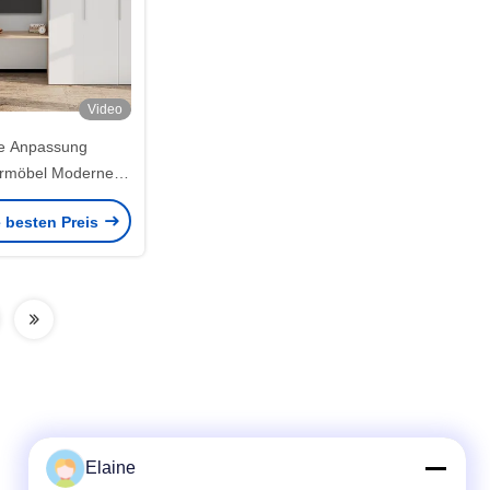
Video
e Anpassung
rmöbel Modernes
sign Metallschrank
e besten Preis
ender Stange
Elaine