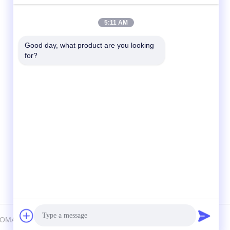
5:11 AM
Schnelle Kontaktaufnahme
Good day, what product are you looking 
Telefon
for?
+8613927771320
E-Mail
13927771320@139.com
Adresse
Gebäude G, zweiter Stock, Qihang Avenue
Nr. 6, Stadt Jiujiang, Bezirk Nanhai, Stadt
Foshan, Provinz Guangdong, China
N OMAN MEIGE FURNITURE CO.,LTD . Alle Rechte vorbehalten.