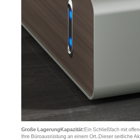
Große Lagerung
Kapazität:
Ein Schließfach mit offe
Ihre Büroausrüstung an einem Ort.
.
Dieser seitliche A