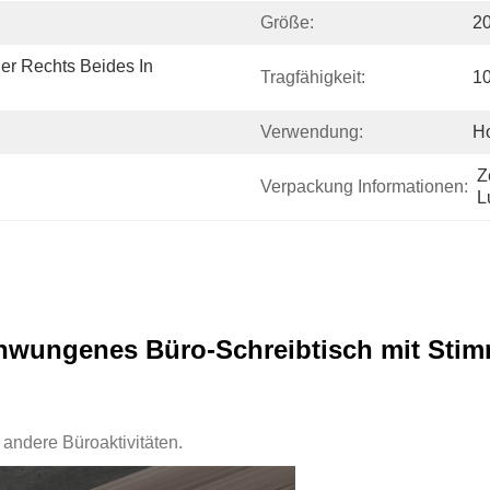
Größe:
2
r Rechts Beides In 
Tragfähigkeit:
1
Verwendung:
Ho
Z
Verpackung Informationen:
L
hwungenes Büro-Schreibtisch mit Sti
 andere Büroaktivitäten.