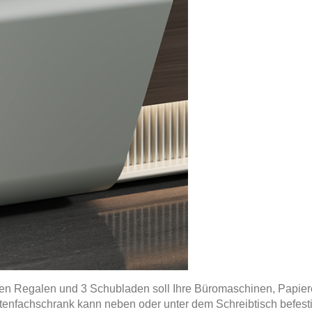
nen Regalen und 3 Schubladen soll Ihre Büromaschinen, Papiere,
ktenfachschrank kann neben oder unter dem Schreibtisch befest