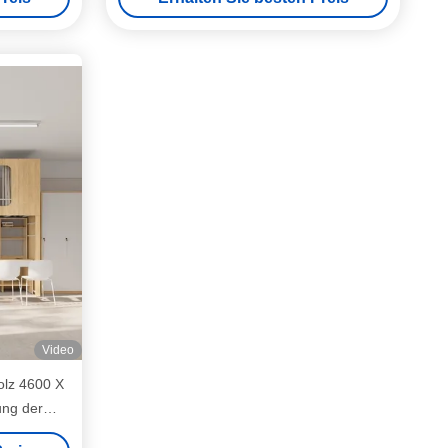
Video
olz 4600 X
ng der