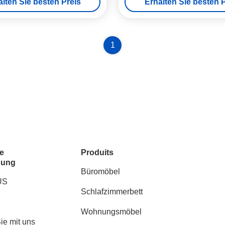
alten Sie besten Preis
Erhalten Sie besten P
1
e
Produits
dung
Büromöbel
US
Schlafzimmerbett
Wohnungsmöbel
ie mit uns