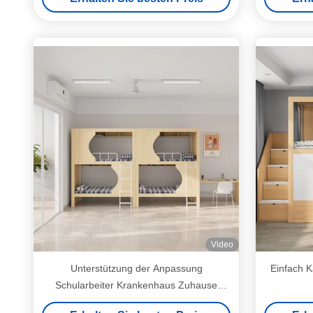
Unterstützung Anpassung
Video
Unterstützung der Anpassung
Einfach K
Schularbeiter Krankenhaus Zuhause
Schlafsaal Metall stabil Student Holz