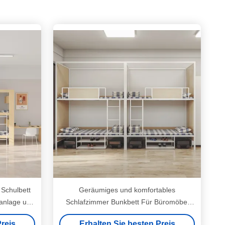
Schulbett
Geräumiges und komfortables
sanlage und
Schlafzimmer Bunkbett Für Büromöbel
g
Unterstützung Anpassung
reis
Erhalten Sie besten Preis