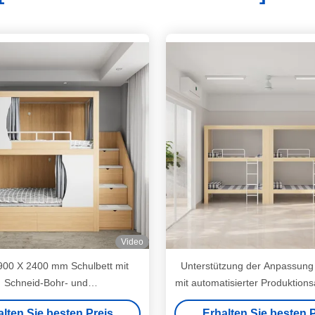
Video
900 X 2400 mm Schulbett mit
Unterstützung der Anpassung 
Schneid-Bohr- und
mit automatisierter Produktion
rzinkungsunterstützung
Knock Down Packin
alten Sie besten Preis
Erhalten Sie besten P