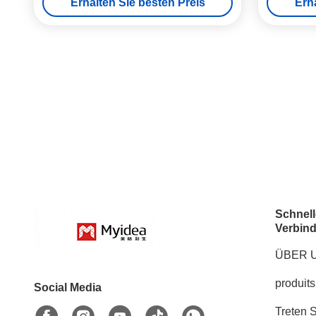
Erhalten Sie besten Preis
Erh
Lagerhaus Dachbett
Schnell
Verbin
ÜBER 
produits
Social Media
Treten S