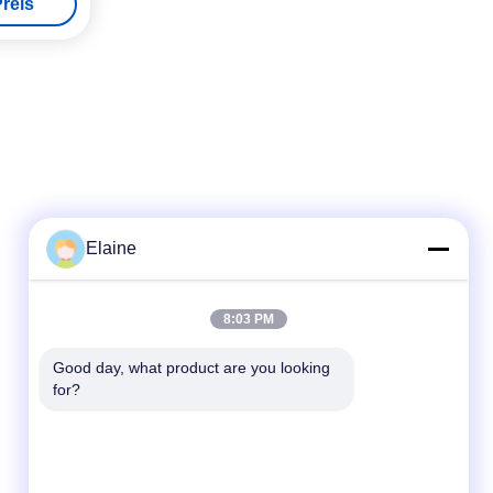
reis
Elaine
8:03 PM
Schnelle Kontaktaufnahme
Good day, what product are you looking 
Telefon
for?
+8613927771320
E-Mail
13927771320@139.com