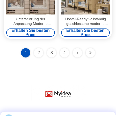
Unterstützung der
Hostel-Ready vollständig
Anpassung Moderne
geschlossene moderne
Wohnung Holzbett mit
Wohnung Holzbett und Stahl
Erhalten Sie besten
Erhalten Sie besten
Schuhschuhen Montage
Fuß Treppe Unterstützung
Preis
Preis
erforderlich Grau/Silber
Anpassung
1
2
3
4
Social Media