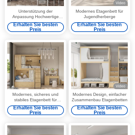
Video
Unterstützung der
Modernes Etagenbett für
Anpassung Hochwertige
Jugendherberge
Qualität garantiert Vollgröße
Erhalten Sie besten
Erhalten Sie besten
Schwarze Farbe Bunk Metal
Preis
Preis
Frame Twin Bunk Bett
Video
Modernes, sicheres und
Modernes Design, einfacher
stabiles Etagenbett für
Zusammenbau Etagenbetten
Jugendherbergen
Erhalten Sie besten
Erhalten Sie besten
Preis
Preis