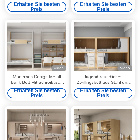
mit Schreibtischunterstützung
Schreibtischunterstützung
Erhalten Sie besten
Erhalten Sie besten
Anpassung
Preis
Preis
Video
Video
Modernes Design Metall
Jugendfreundliches
Bunk Bett Mit Schreibtisch
Zwillingsbett aus Stahl und
Hohe Stabilität Möbel
Holz für Schlafzimmer oder
Erhalten Sie besten
Erhalten Sie besten
Wohnung Unterstützung
Wohnung
Preis
Preis
Anpassung