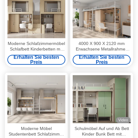
Moderne Schlafzimmermöbel
4000 X 900 X 2120 mm
Schlafbett Kinderbetten mit
Erwachsene Metallrahmen
Treppe und Lagerschichten
Bunk Betten mit
Erhalten Sie besten
Erhalten Sie besten
Unterstützung der
Schreibtischunterstützung
Preis
Preis
Anpassung
Anpassung
Video
Moderne Möbel
Schulmöbel Auf und Ab Bett
Studentenbett Schlafzimmer
Kinder Bunk Bett mit