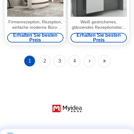
Firmenrezeption, Rezeption,
Weiß gestrichenes,
einfache moderne Büro-
glänzendes Rezeptionstisch,
Rezeption, geschwungene
modisches Design, leichte
Erhalten Sie besten
Erhalten Sie besten
Hotellobby, Bar-Schalter,
Luxus-Rezeptionstisch,
Preis
Preis
Kasse
Lobby eines kommerziellen
Hotels, Kassierer und
Rezeptionstisch
1
2
3
4
Social Media