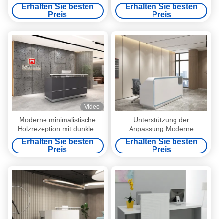
Rezeption Schreibtisch
Marmortopf Rezeption
Erhalten Sie besten
Erhalten Sie besten
Schreibtisch Unterstützung
Preis
Preis
Anpassung
Video
Moderne minimalistische
Unterstützung der
Holzrezeption mit dunklen
Anpassung Moderne
Frontplatten Büro Hotel
minimalistische weiße
Erhalten Sie besten
Erhalten Sie besten
Unternehmen Eingang
Frontplatte Rezeption mit
Preis
Preis
Hosting Kunden
blauem Rahmen für Büro
Krankenhaus Anwendungen
Hotel Unternehmen
Support Anpassung
Krankenhaus Eingang für
Kunden begrüßen