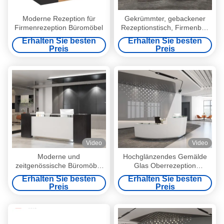
Moderne Rezeption für
Gekrümmter, gebackener
Firmenrezeption Büromöbel
Rezeptionstisch, Firmenbar,
Schönheitsklinik, Zahnklinik,
Erhalten Sie besten
Erhalten Sie besten
kreisförmiger Kassierer,
Preis
Preis
einfacher und moderner
Empfangstisch
Video
Video
Moderne und
Hochglänzendes Gemälde
zeitgenössische Büromöbel
Glas Oberrezeption
Rezeption Tisch in Silber
Schreibtisch Für
Erhalten Sie besten
Erhalten Sie besten
Unterstützung der
Besprechungsraummöbel
Preis
Preis
Anpassung und weiß mit
Myidea Möbel