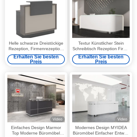
Helle schwarze Dreistöckige
Textur Künstlicher Stein
Rezeption, Firmenrezeption,
Schreibtisch Rezeption Firma
moderner und
Hotel Rezeption Service
Erhalten Sie besten
Erhalten Sie besten
minimalistischer Stil,
Desk Einfacher, moderner
Preis
Preis
Kundenrezeption,
und stilvoller geschwungener
Hotelrezeption
Schalter
Video
Video
Einfaches Design Marmor
Modernes Design MYIDEA
Top Moderne Büromöbel
Büromöbel Einfacher Entwurf