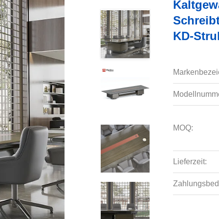
Kaltgewa
Schreib
KD-Stru
Markenbezei
Modellnumme
MOQ:
Lieferzeit:
Zahlungsbed