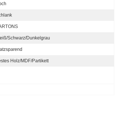
och
chlank
ARTONS
eiß/schwarz/dunkelgrau
atzsparend
stes Holz/MDF/Partikett