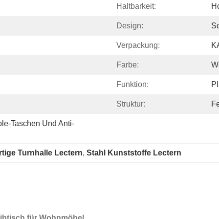
Haltbarkeit:
H
Design:
S
Verpackung:
K
Farbe:
W
Funktion:
Pl
Struktur:
Fe
ble-Taschen Und Anti-
tige Turnhalle Lectern
, 
Stahl Kunststoffe Lectern
eibtisch für Wohnmöbel