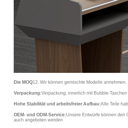
Die MOQ
12. Wir können gemischte Modelle annehmen.
Verpackung:
Verpackung, innerlich mit Bubble-Tasche
Hohe Stabilität und arbeitsfreier Aufbau:
Alle Teile ha
OEM- und ODM-Service:
Unsere Entwürfe können den G
auch angeboten werden