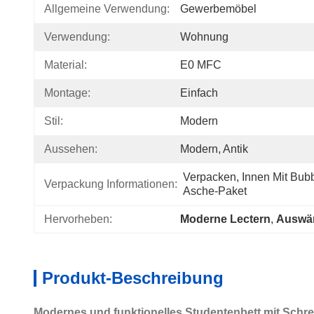
Allgemeine Verwendung:
Gewerbemöbel
Verwendung:
Wohnung
Material:
E0 MFC
Montage:
Einfach
Stil:
Modern
Aussehen:
Modern, Antik
Verpacken, Innen Mit Bub
Verpackung Informationen:
Asche-Paket
Hervorheben:
Moderne Lectern
, 
Auswär
Produkt-Beschreibung
Modernes und funktionelles Studentenbett mit Schr