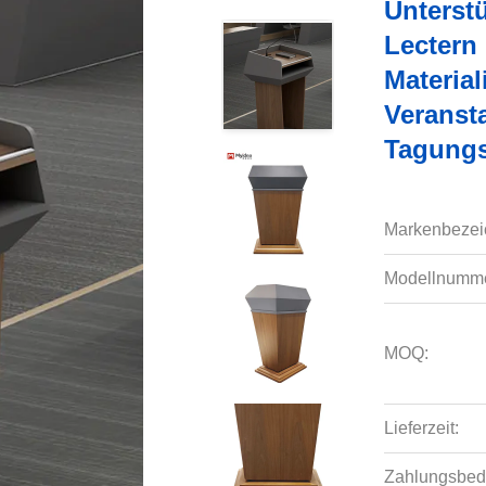
Unterst
Lectern 
Materia
Veranst
Tagungs
Markenbezei
Modellnumme
MOQ:
Lieferzeit:
Zahlungsbed