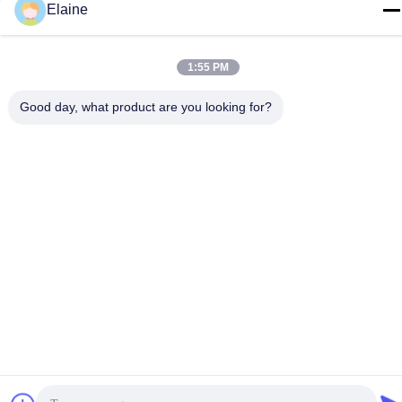
Elaine
Gebäude G, zweiter Stock, Qihang Avenue Nr. 6, Stadt
Jiujiang, Bezirk Nanhai, Stadt Foshan, Provinz Guangdong,
China
1:55 PM
Privacy policy
|
Sitemap
Good day, what product are you looking for?
Gute Qualität Chinas Büromöbel Lieferant. Copyright-© 2024-
2026 FOSHAN OMAN MEIGE FURNITURE CO.,LTD . Alle Rechte
vorbehalten.