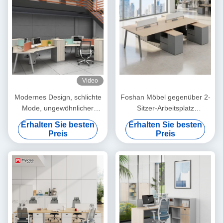
Video
Modernes Design, schlichte
Foshan Möbel gegenüber 2-
Mode, ungewöhnlicher
Sitzer-Arbeitsplatz
Schreibtisch
Abbildung-8 Metallbeine,
Erhalten Sie besten
Erhalten Sie besten
vorinstallierte Steckdose,
Preis
Preis
langlebiger Schreibtisch für
Bürokabinen