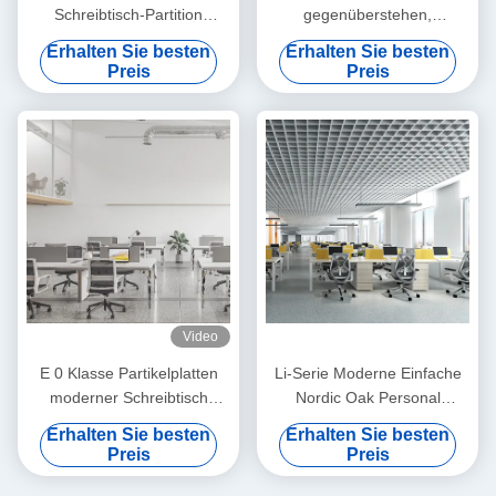
Schreibtisch-Partition
gegenüberstehen,
getrennt
Schreibtisch, Stahlfuß,
Erhalten Sie besten
Erhalten Sie besten
Schreibtischmöbel,
Preis
Preis
Schreibtisch
Video
E 0 Klasse Partikelplatten
Li-Serie Moderne Einfache
moderner Schreibtisch
Nordic Oak Personal
Umweltwahl Farbe und
Schreibtisch Schrift Stahl
Erhalten Sie besten
Erhalten Sie besten
Größe individuell
Fuß individuell
Preis
Preis