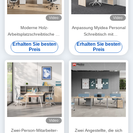
Video
Video
Moderne Holz-
Anpassung Myidea Personal
Arbeitsplatzschreibtische mit
Schreibtisch mit
Stauraum,
Speicherschrank, Bildschirm
Erhalten Sie besten
Erhalten Sie besten
gegenüberliegend,
Stil, Einzelsitz, einfaches und
Preis
Preis
freistehendes Design,
modernes Büro, Computer-
einfache Montage
Schreibtisch
Video
Zwei-Person-Mitarbeiter-
Zwei Angestellte, die sich