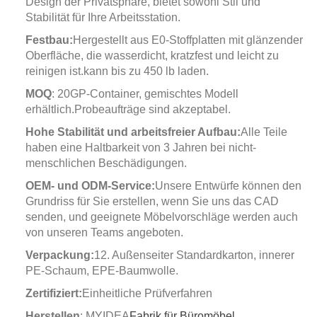
Design der Privatsphäre, bietet sowohl Stil und
Stabilität für Ihre Arbeitsstation.
Festbau:
Hergestellt aus E0-Stoffplatten mit glänzender
Oberfläche, die wasserdicht, kratzfest und leicht zu
reinigen ist.kann bis zu 450 lb laden.
MOQ
: 20GP-Container, gemischtes Modell
erhältlich.Probeaufträge sind akzeptabel.
Hohe Stabilität und arbeitsfreier Aufbau:
Alle Teile
haben eine Haltbarkeit von 3 Jahren bei nicht-
menschlichen Beschädigungen.
OEM- und ODM-Service:
Unsere Entwürfe können den
Grundriss für Sie erstellen, wenn Sie uns das CAD
senden, und geeignete Möbelvorschläge werden auch
von unseren Teams angeboten.
Verpackung:
12. Außenseiter Standardkarton, innerer
PE-Schaum, EPE-Baumwolle.
Zertifiziert:
Einheitliche Prüfverfahren
Herstellen
: MYIDEA
Fabrik für Büromöbel