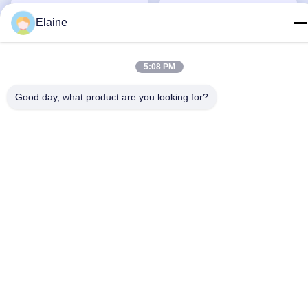
Elaine
5:08 PM
Good day, what product are you looking for?
Video
Video
Anpassbares Capsule
Unterstützung der
Hotelbett mit nicht
Anpassung Schularbeiter
menschlichen Schäden und
Krankenhaus Zuhause
Erhalten Sie besten
Erhalten Sie besten
VR-Displays
Schlafsaal Metall stabil
Preis
Preis
Student Holz Lagerhaus
Dachbett