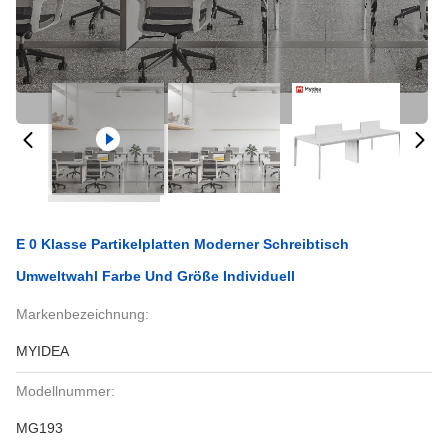
E 0 Klasse Partikelplatten Moderner Schreibtisch
Umweltwahl Farbe Und Größe Individuell
Markenbezeichnung:
MYIDEA
Modellnummer:
MG193