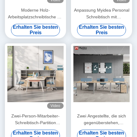
Video
Video
Moderne Holz-
Anpassung Myidea Personal
Arbeitsplatzschreibtische mit
Schreibtisch mit
Stauraum,
Speicherschrank, Bildschirm
Erhalten Sie besten
Erhalten Sie besten
gegenüberliegend,
Stil, Einzelsitz, einfaches und
Preis
Preis
freistehendes Design,
modernes Büro, Computer-
einfache Montage
Schreibtisch
Video
Zwei-Person-Mitarbeiter-
Zwei Angestellte, die sich
Schreibtisch-Partition
gegenüberstehen,
getrennt
Schreibtisch, Stahlfuß,
Erhalten Sie besten
Erhalten Sie besten
Schreibtischmöbel,