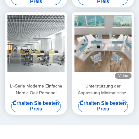
Preis
Preis
Schreibtisch
Video
Li-Serie Moderne Einfache
Unterstützung der
Nordic Oak Personal
Anpassung Minimalistisch
Schreibtisch Schrift Stahl
Moderne Bildschirm-Teiler
Erhalten Sie besten
Erhalten Sie besten
Fuß individuell
Arbeitsstation Büro
Preis
Preis
Mitarbeiter Schreibtisch 6-
Sitzer Extra Dicke
Maßgeschneiderte