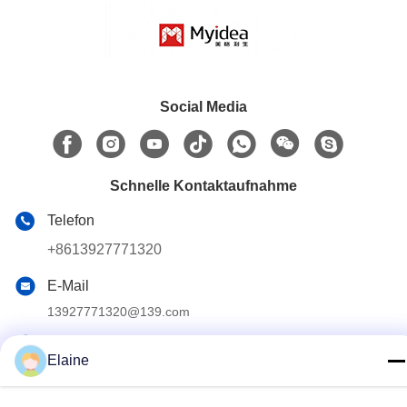
Social Media
Schnelle Kontaktaufnahme
Telefon
+8613927771320
E-Mail
13927771320@139.com
Adresse
Elaine
Gebäude G, zweiter Stock, Qihang Avenue Nr. 6, Stadt
Jiujiang, Bezirk Nanhai, Stadt Foshan, Provinz Guangdong,
China