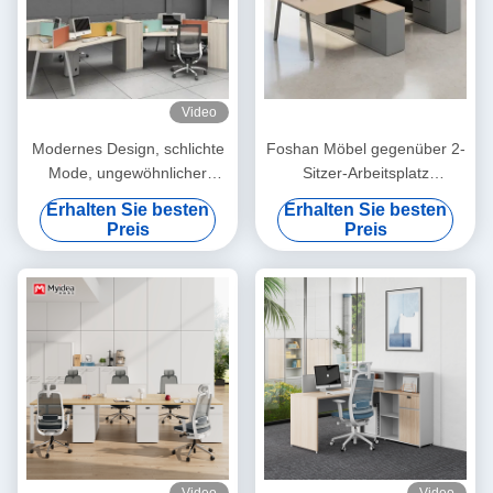
Video
Modernes Design, schlichte
Foshan Möbel gegenüber 2-
Mode, ungewöhnlicher
Sitzer-Arbeitsplatz
Schreibtisch
Abbildung-8 Metallbeine,
Erhalten Sie besten
Erhalten Sie besten
vorinstallierte Steckdose,
Preis
Preis
langlebiger Schreibtisch für
Bürokabinen