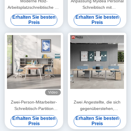
Moderne Holz-
Anpassung Myidea Personal
Arbeitsplatzschreibtische mit
Schreibtisch mit
Stauraum,
Speicherschrank, Bildschirm
Erhalten Sie besten
Erhalten Sie besten
gegenüberliegend,
Stil, Einzelsitz, einfaches und
Preis
Preis
freistehendes Design,
modernes Büro, Computer-
einfache Montage
Schreibtisch
Video
Zwei-Person-Mitarbeiter-
Zwei Angestellte, die sich
Schreibtisch-Partition
gegenüberstehen,
getrennt
Schreibtisch, Stahlfuß,
Erhalten Sie besten
Erhalten Sie besten
Schreibtischmöbel,
Preis
Preis
Schreibtisch