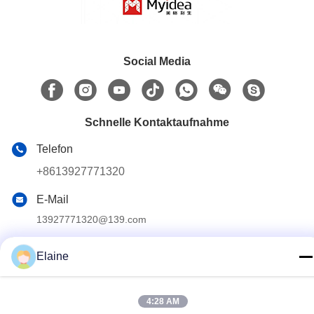
Social Media
Schnelle Kontaktaufnahme
Telefon
+8613927771320
E-Mail
13927771320@139.com
Adresse
Elaine
Gebäude G, zweiter Stock, Qihang Avenue Nr. 6, Stadt
Jiujiang, Bezirk Nanhai, Stadt Foshan, Provinz Guangdong,
China
4:28 AM