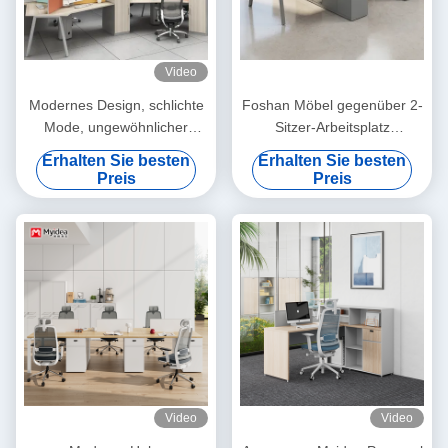
Video
Modernes Design, schlichte
Foshan Möbel gegenüber 2-
Mode, ungewöhnlicher
Sitzer-Arbeitsplatz
Schreibtisch
Abbildung-8 Metallbeine,
Erhalten Sie besten
Erhalten Sie besten
vorinstallierte Steckdose,
Preis
Preis
langlebiger Schreibtisch für
Bürokabinen
Video
Video