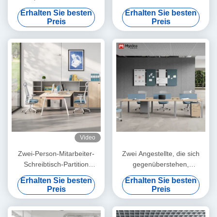
Stauraum,
Speicherschrank, Bildschirm
Erhalten Sie besten
Erhalten Sie besten
gegenüberliegend,
Stil, Einzelsitz, einfaches und
Preis
Preis
freistehendes Design,
modernes Büro, Computer-
einfache Montage
Schreibtisch
Video
Zwei-Person-Mitarbeiter-
Zwei Angestellte, die sich
Schreibtisch-Partition
gegenüberstehen,
getrennt
Schreibtisch, Stahlfuß,
Erhalten Sie besten
Erhalten Sie besten
Schreibtischmöbel,
Preis
Preis
Schreibtisch