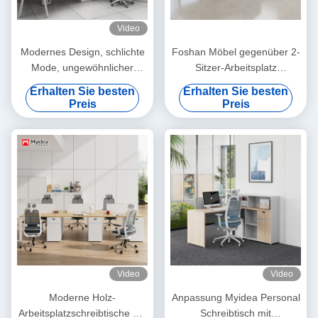
Video
Modernes Design, schlichte
Foshan Möbel gegenüber 2-
Mode, ungewöhnlicher
Sitzer-Arbeitsplatz
Schreibtisch
Abbildung-8 Metallbeine,
Erhalten Sie besten
Erhalten Sie besten
vorinstallierte Steckdose,
Preis
Preis
langlebiger Schreibtisch für
Bürokabinen
Video
Video
Moderne Holz-
Anpassung Myidea Personal
Arbeitsplatzschreibtische mit
Schreibtisch mit