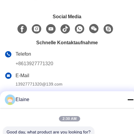
Social Media
Schnelle Kontaktaufnahme
Telefon
+8613927771320
E-Mail
13927771320@139.com
Adresse
Elaine
Gebäude G, zweiter Stock, Qihang Avenue Nr. 6, Stadt
Jiujiang, Bezirk Nanhai, Stadt Foshan, Provinz Guangdong,
China
2:30 AM
Good day, what product are you looking for?
Privacy policy
|
Sitemap