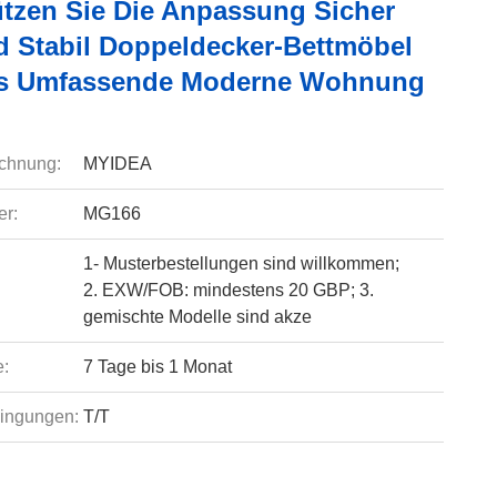
ützen Sie Die Anpassung Sicher
d Stabil Doppeldecker-Bettmöbel
es Umfassende Moderne Wohnung
chnung:
MYIDEA
r:
MG166
1- Musterbestellungen sind willkommen;
2. EXW/FOB: mindestens 20 GBP; 3.
gemischte Modelle sind akze
e:
7 Tage bis 1 Monat
ingungen:
T/T