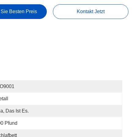
 Sie Besten Preis
Kontakt Jetzt
SO9001
tall
Ja, Das Ist Es.
00 Pfund
hlafbett