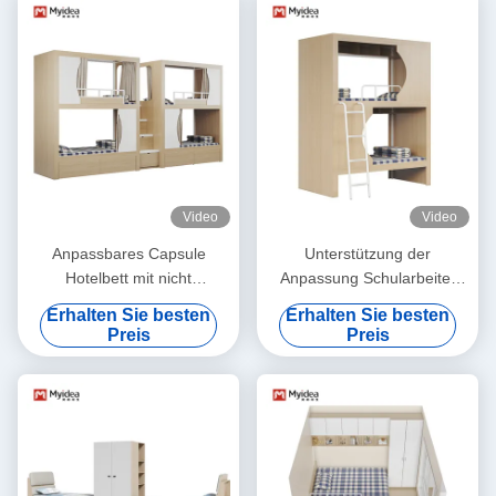
Video
Video
Anpassbares Capsule
Unterstützung der
Hotelbett mit nicht
Anpassung Schularbeiter
menschlichen Schäden und
Krankenhaus Zuhause
Erhalten Sie besten
Erhalten Sie besten
VR-Displays
Schlafsaal Metall stabil
Preis
Preis
Student Holz Lagerhaus
Dachbett