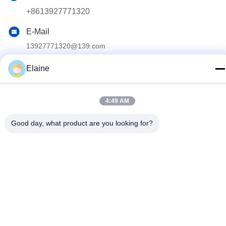
+8613927771320
E-Mail
13927771320@139.com
Adresse
Elaine
Gebäude G, zweiter Stock, Qihang Avenue Nr. 6, Stadt
Jiujiang, Bezirk Nanhai, Stadt Foshan, Provinz Guangdong,
China
4:49 AM
Good day, what product are you looking for?
Privacy policy
|
Sitemap
Gute Qualität Chinas Büromöbel Lieferant. Copyright-© 2024-
2026 FOSHAN OMAN MEIGE FURNITURE CO.,LTD . Alle Rechte
vorbehalten.