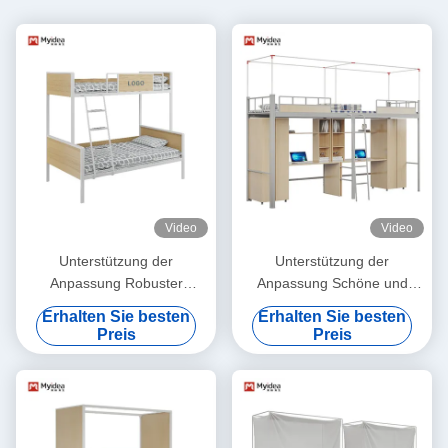
Video
Video
Unterstützung der
Unterstützung der
Anpassung Robuster
Anpassung Schöne und
Eisenrahmen Studenten
praktische Doppelbett mit
Erhalten Sie besten
Erhalten Sie besten
Schlafsaal Schlafbett für
Vorhangrahmen
Preis
Preis
Schlafzimmer und Wohnung
Hohe Haltbarkeit