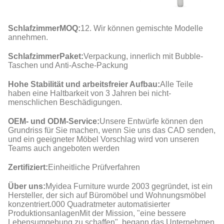
Schlafzimmer
MOQ
:
12. Wir können gemischte Modelle
annehmen.
Schlafzimmer
Paket
:
Verpackung, innerlich mit Bubble-
Taschen und Anti-Asche-Packung
Hohe Stabilität und arbeitsfreier Aufbau:
Alle Teile
haben eine Haltbarkeit von 3 Jahren bei nicht-
menschlichen Beschädigungen.
OEM- und ODM-Service:
Unsere Entwürfe können den
Grundriss für Sie machen, wenn Sie uns das CAD senden,
und ein geeigneter Möbel Vorschlag wird von unseren
Teams auch angeboten werden
Zertifiziert:
Einheitliche Prüfverfahren
Über uns:
Myidea Furniture wurde 2003 gegründet, ist ein
Hersteller, der sich auf Büromöbel und Wohnungsmöbel
konzentriert.000 Quadratmeter automatisierter
ProduktionsanlagenMit der Mission, "eine bessere
Lebensumgebung zu schaffen", begann das Unternehmen