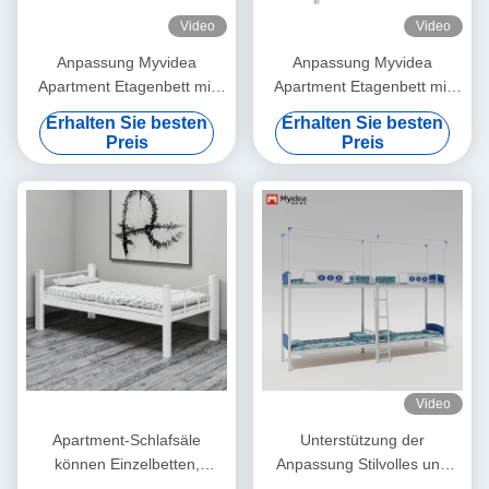
Video
Video
Anpassung Myvidea
Anpassung Myvidea
Apartment Etagenbett mit
Apartment Etagenbett mit
verdickten Rohren,
verdickten Rohren,
Erhalten Sie besten
Erhalten Sie besten
Schulkindbett, Doppelbett-
Schulkindbett, Doppelbett-
Preis
Preis
Eisenrahmenbett
Eisenrahmenbett
Video
Apartment-Schlafsäle
Unterstützung der
können Einzelbetten,
Anpassung Stilvolles und
moderne dicke kaltgewalzte
funktionelles Schlafzimmer