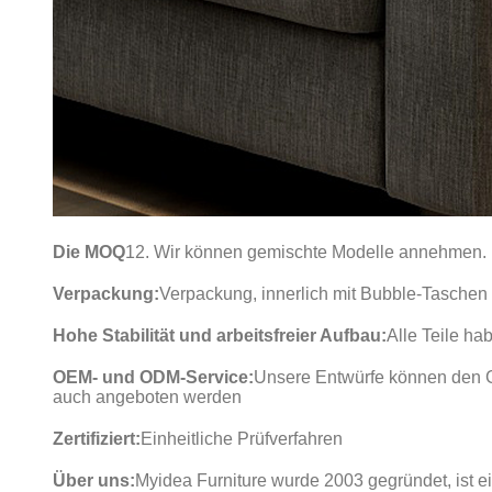
Die MOQ
12. Wir können gemischte Modelle annehmen.
Verpackung:
Verpackung, innerlich mit Bubble-Tasche
Hohe Stabilität und arbeitsfreier Aufbau:
Alle Teile ha
OEM- und ODM-Service:
Unsere Entwürfe können den G
auch angeboten werden
Zertifiziert:
Einheitliche Prüfverfahren
Über uns:
Myidea Furniture wurde 2003 gegründet, ist e