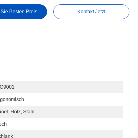
 Sie Besten Preis
Kontakt Jetzt
SO9001
rgonomisch
nel, Holz, Stahl
och
chlank