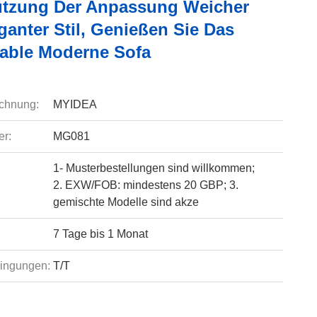
ützung Der Anpassung Weicher
ganter Stil, Genießen Sie Das
able Moderne Sofa
chnung:
MYIDEA
r:
MG081
1- Musterbestellungen sind willkommen;
2. EXW/FOB: mindestens 20 GBP; 3.
gemischte Modelle sind akze
7 Tage bis 1 Monat
ingungen:
T/T