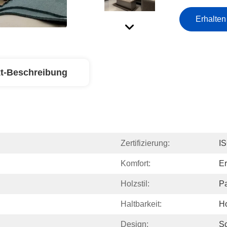
Erhalten
t-Beschreibung
Zertifizierung:
I
Komfort:
E
Holzstil:
Pa
Haltbarkeit:
H
Design:
S