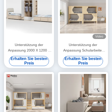
Video
Unterstützung der
Unterstützung der
Anpassung 2000 X 1200 X
Anpassung Schularbeiter
960mm Wohnung Möbel
Krankenhaus Zuhause
Erhalten Sie besten
Erhalten Sie besten
Studenten Schlafzimmer
Schlafsaal Metall stabil
Preis
Preis
Schlafzimmer mit
Student Holz Lagerhaus
Schreibtisch
Dachbett