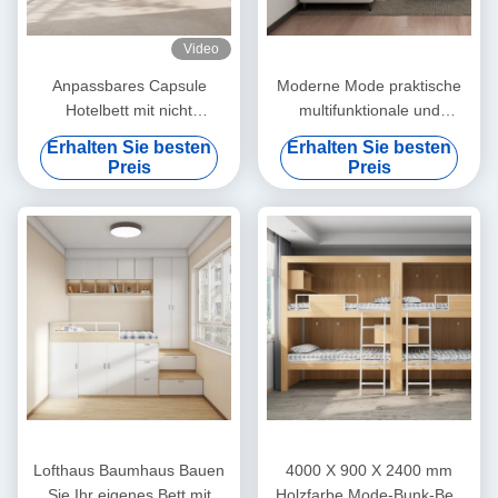
Video
Anpassbares Capsule
Moderne Mode praktische
Hotelbett mit nicht
multifunktionale und
menschlichen Schäden und
ergonomische Drei-Person-
Erhalten Sie besten
Erhalten Sie besten
VR-Displays
Wohnung Sofa
Preis
Preis
Unterstützung Anpassung
Lofthaus Baumhaus Bauen
4000 X 900 X 2400 mm
Sie Ihr eigenes Bett mit
Holzfarbe Mode-Bunk-Bett