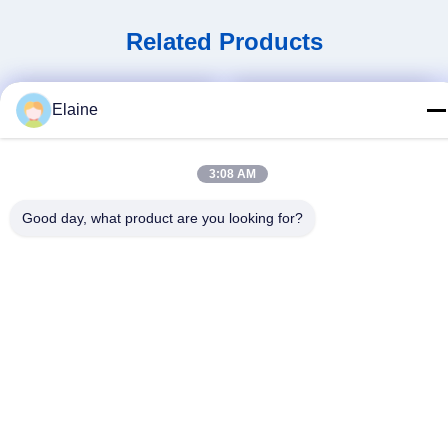
Related Products
Elaine
3:08 AM
Good day, what product are you looking for?
Video
Video
Unterstützung der
Unterstützung der
Anpassung Robuster
Anpassung Schöne und
Eisenrahmen Studenten
praktische Doppelbett mit
Erhalten Sie besten
Erhalten Sie besten
Schlafsaal Schlafbett für
Vorhangrahmen
Preis
Preis
Schlafzimmer und Wohnung
Hohe Haltbarkeit