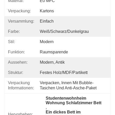
Material:
E0 MFC
Verpackung:
Kartons
Versammlung:
Einfach
Farbe:
Weiß/schwarz/dunkelgrau
Stil:
Modern
Funktion:
Raumsparende
Aussehen:
Modern, Antik
Struktur:
Festes Holz/MDF/Partikett
Verpackung
Verpacken, Innen Mit Bubble-
Informationen:
Taschen Und Anti-Asche-Paket
Studentenwohnheim 
Wohnung Schlafzimmer Bett
, 
Ein dickes Bett im 
Hervorheben: