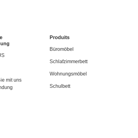
e
Produits
dung
Büromöbel
US
Schlafzimmerbett
Wohnungsmöbel
ie mit uns
Schulbett
indung