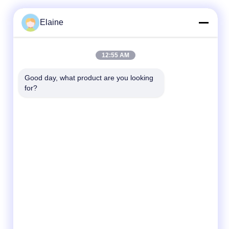
Elaine
12:55 AM
Schnelle Kontaktaufnahme
Good day, what product are you looking 
Telefon
for?
+8613927771320
E-Mail
13927771320@139.com
Adresse
Gebäude G, zweiter Stock, Qihang Avenue
Nr. 6, Stadt Jiujiang, Bezirk Nanhai, Stadt
Foshan, Provinz Guangdong, China