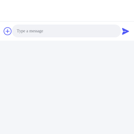
Abgesehen von den Materialien gibt es auch
verschiedene Armaturen, die der Persönlichkeit Ihres
Büros entsprechen:
1. Modernes Design: Schlanke Linien, minimalistische
Hardware und neutrale Farben definieren moderne
Photo
Schränke und machen sie perfekt für zeitgenössische
Video Call
Büros.
Audio Call
2. Vintage Vibes: Antike oder Vintage-Archivierschränke
können Ihrem Arbeitsplatz ein Gefühl von Nostalgie und
Charme verleihen.