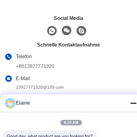
Social Media
Schnelle Kontaktaufnahme
Telefon
+8613927771320
E-Mail
13927771320@139.com
Adresse
Elaine
Gebäude G, zweiter Stock, Qihang Avenue Nr. 6, Stadt
Jiujiang, Bezirk Nanhai, Stadt Foshan, Provinz Guangdong,
China
6:20 AM
Good day, what product are you looking for?
Privacy policy
|
Sitemap