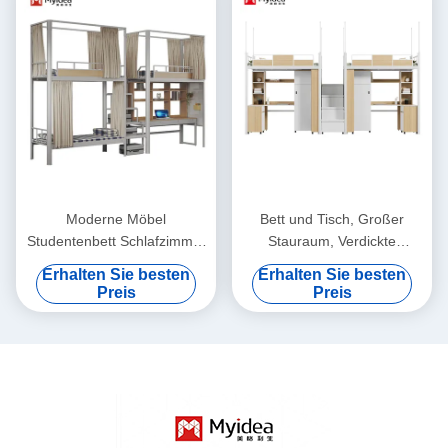
Moderne Möbel
Bett und Tisch, Großer
Studentenbett Schlafzimmer
Stauraum, Verdickte
mit
Arbeitsplatte, Runde Nägel,
Erhalten Sie besten
Erhalten Sie besten
Schreibtischunterstützung
Versiegelte Kanten für
Preis
Preis
Aufbewahrung, Treppen und
Hohe Schutzgitter