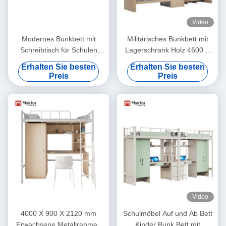
Video
Modernes Bunkbett mit
Militärisches Bunkbett mit
Schreibtisch für Schulen
Lagerschrank Holz 4600 X
Schlafzimmer Möbel
900 X 2400mm
Erhalten Sie besten
Erhalten Sie besten
Unterstützung Anpassung
Unterstützung der
Preis
Preis
Anpassung
Video
4000 X 900 X 2120 mm
Schulmöbel Auf und Ab Bett
Erwachsene Metallrahmen
Kinder Bunk Bett mit