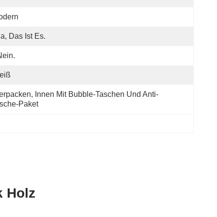
odern
Ja, Das Ist Es.
Nein.
eiß
erpacken, Innen Mit Bubble-Taschen Und Anti-
sche-Paket
k Holz