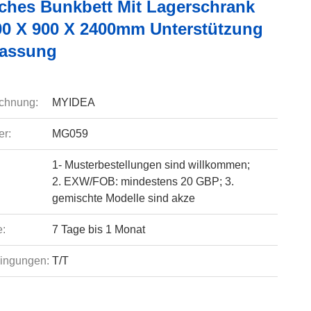
isches Bunkbett Mit Lagerschrank
00 X 900 X 2400mm Unterstützung
passung
chnung:
MYIDEA
r:
MG059
1- Musterbestellungen sind willkommen;
2. EXW/FOB: mindestens 20 GBP; 3.
gemischte Modelle sind akze
e:
7 Tage bis 1 Monat
ingungen:
T/T