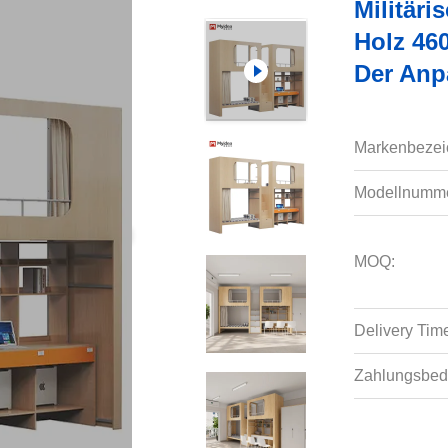
Militär
Holz 46
Der An
Markenbezei
Modellnumme
MOQ:
Delivery Tim
Zahlungsbed