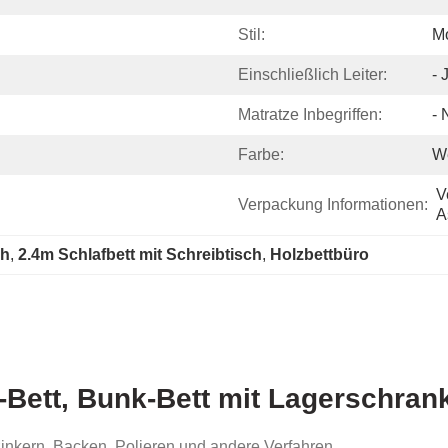
Stil:
M
Einschließlich Leiter:
- 
Matratze Inbegriffen:
- 
Farbe:
W
V
Verpackung Informationen:
A
ch
, 
2.4m Schlafbett mit Schreibtisch
, 
Holzbettbüro
-Bett, Bunk-Bett mit Lagerschran
zinkern, Backen, Polieren und andere Verfahren