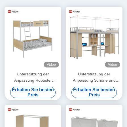
Video
Video
Unterstützung der
Unterstützung der
Anpassung Robuster
Anpassung Schöne und
Eisenrahmen Studenten
praktische Doppelbett mit
Erhalten Sie besten
Erhalten Sie besten
Schlafsaal Schlafbett für
Vorhangrahmen
Preis
Preis
Schlafzimmer und Wohnung
Hohe Haltbarkeit