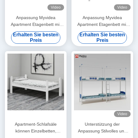
Video
Video
Anpassung Myvidea
Anpassung Myvidea
Apartment Etagenbett mit
Apartment Etagenbett mit
verdickten Rohren,
verdickten Rohren,
Erhalten Sie besten
Erhalten Sie besten
Schulkindbett, Doppelbett-
Schulkindbett, Doppelbett-
Preis
Preis
Eisenrahmenbett
Eisenrahmenbett
Video
Apartment-Schlafsäle
Unterstützung der
können Einzelbetten,
Anpassung Stilvolles und
moderne dicke kaltgewalzte
funktionelles Schlafzimmer