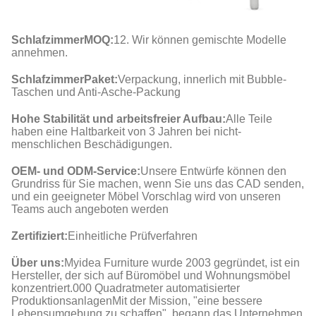
Schlafzimmer
MOQ
:
12. Wir können gemischte Modelle
annehmen.
Schlafzimmer
Paket
:
Verpackung, innerlich mit Bubble-
Taschen und Anti-Asche-Packung
Hohe Stabilität und arbeitsfreier Aufbau:
Alle Teile
haben eine Haltbarkeit von 3 Jahren bei nicht-
menschlichen Beschädigungen.
OEM- und ODM-Service:
Unsere Entwürfe können den
Grundriss für Sie machen, wenn Sie uns das CAD senden,
und ein geeigneter Möbel Vorschlag wird von unseren
Teams auch angeboten werden
Zertifiziert:
Einheitliche Prüfverfahren
Über uns:
Myidea Furniture wurde 2003 gegründet, ist ein
Hersteller, der sich auf Büromöbel und Wohnungsmöbel
konzentriert.000 Quadratmeter automatisierter
ProduktionsanlagenMit der Mission, "eine bessere
Lebensumgebung zu schaffen", begann das Unternehmen